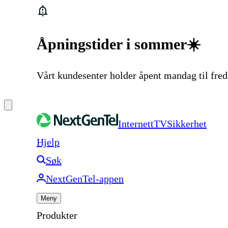
Åpningstider i sommer☀️
Vårt kundesenter holder åpent mandag til fre
Internett
TV
Sikkerhet
Hjelp
Søk
NextGenTel-appen
Meny
Produkter