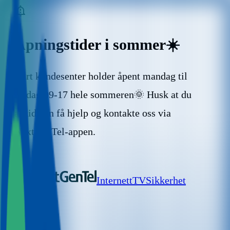
Åpningstider i sommer☀️
Vårt kundesenter holder åpent mandag til
fredag 09-17 hele sommeren🌞 Husk at du
alltid kan få hjelp og kontakte oss via
NextGenTel-appen.
Internett
TV
Sikkerhet
Hjelp
Søk