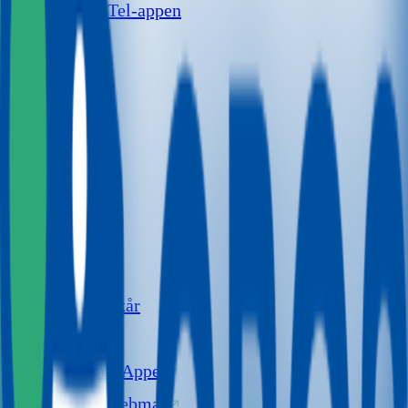
NextGenTel-appen
Meny
Produkter
Internett
TV
Sikkerhet
Telefoni
Snarveier
Siste nytt
Priser og vilkår
Borettslag
NextGenTel-Appen
Broadpark webmail