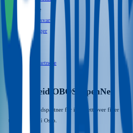
Kundeservice
Spørsmål og svar
Driftsmeldinger
Kontakt oss
Om oss
Samarbeidspartnere
Personvern
Samarbeid OBOS OpenNet
Vår samarbeidspartner for internett over fiber
til borettslag i Oslo.