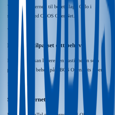
Vi leverer internett til borettslag i Oslo i
samarbeid med OBOS OpenNet.
Valgfrihet
Hastighet tilpasset ditt behov
NextGenTel kan levere den hastigheten som
passer til ditt behov på OBOS OpenNets fiber.
100 % fiber
Stabilt fibernett
Med NextGenTel på fibernettet til OBOS