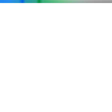
Produkter
Internett
TV
Sikkerhet
Telefoni
Snarveier
Siste nytt