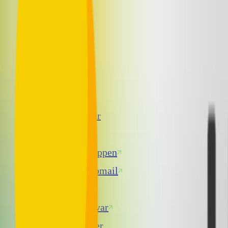
Internett
TV
Sikkerhet
Telefoni
Snarveier
Siste nytt
Priser og vilkår
Borettslag
NextGenTel-Appen
Broadpark webmail
Kundeservice
Spørsmål og svar
Driftsmeldinger