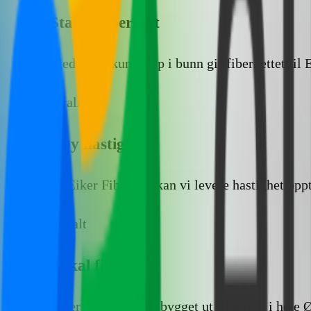
Stabilt fibernett
Med lokal kunnskap i bunn gir fibernettet til E
Kvalitet
Høy hastighet
På Eiker Fibernett kan vi levere hastighet opp
Lokalt
Lokal fiber
Eiker Fibernett har bygget ut fibernett i hele 