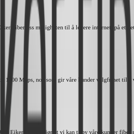
iker Fiber oss muligheten til å levere internett på et net
til 1000 Mbps, noe som gir våre kunder valgfrihet til å
Øvre Eiker, og det gjør at vi kan tilby våre kunder fibe