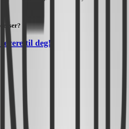
presser?
levere til deg!