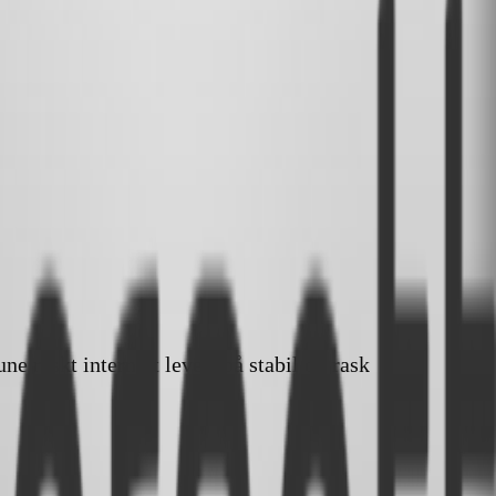
 raskt internett levert på stabil og rask