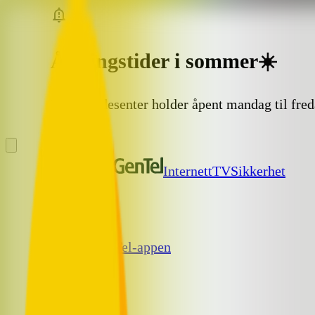
Åpningstider i sommer☀️
Vårt kundesenter holder åpent mandag til fre
Internett
TV
Sikkerhet
Hjelp
Søk
NextGenTel-appen
Meny
Produkter