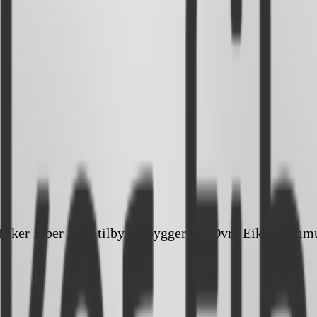
er Fiber for å tilby innbyggerne i Øvre Eiker kommune