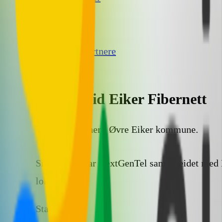
Kontakt oss
Om oss
Samarbeidspartnere
Personvern
Samarbeid Eiker Fibernett
Vår fiberpartner i Øvre Eiker kommune.
Siden 2010 har NextGenTel samarbeidet med Eik
lokal fiber.
Stabilt