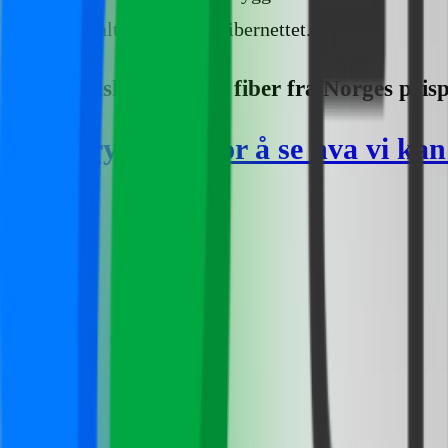
lokalt eierskap på fibernettet.
Ønsker du også fiber fra Norges pris
Trykk her for å se hva vi kan 