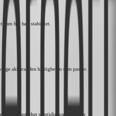
t som har høy stabilitet.
 velge akkurat den hastigheten som passer.
r med høy hastighet samtidig som at det er